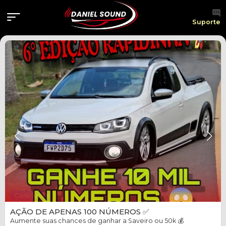
Suporte
Concluído
AÇÃO DE APENAS 100 NÚMEROS ✅
Aumente suas chances de ganhar a Saveiro ou 50k 💰