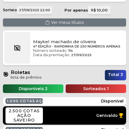
Sorteio
Por apenas
10,00
27/09/2025 22:00
R$
Ver meus títulos
Maykel machado de oliveira
4° EDIÇÃO - RAPIDINHA DE 250 NÚMEROS APENAS
Número sorteado:
114
Data da premiação:
27/09/2025
Roletas
🎯
Total 3
lista de prêmios
Disponíveis 2
Sorteados 1
Disponível
1.000 COTAS AÇÃO SAVEIRO
2.500 COTAS
AÇÃO
Genivaldo
SAVEIRO